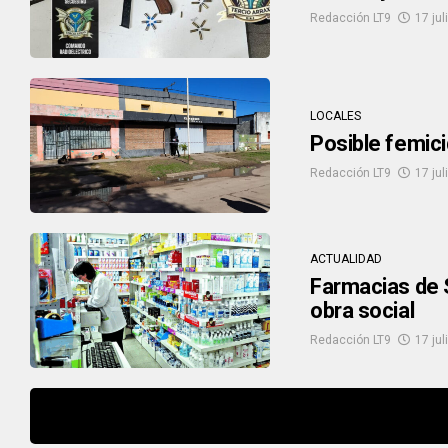
Redacción LT9
17 jul
LOCALES
Posible femici
Redacción LT9
17 jul
ACTUALIDAD
Farmacias de 
obra social
Redacción LT9
17 jul