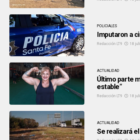
POLICIALES
Imputaron a c
Redacción LT9
18 jul
ACTUALIDAD
Último parte m
estable”
Redacción LT9
18 jul
ACTUALIDAD
Se realizará e