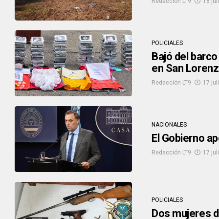
Redacción LT9
18 jul
POLICIALES
Bajó del barco
en San Loren
Redacción LT9
17 jul
NACIONALES
El Gobierno ape
Redacción LT9
17 jul
POLICIALES
Dos mujeres d