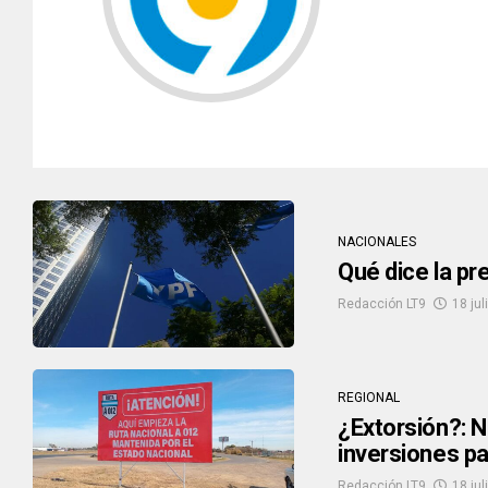
NACIONALES
Qué dice la pr
Redacción LT9
18 jul
REGIONAL
¿Extorsión?: Na
inversiones pa
Redacción LT9
18 jul