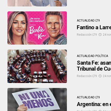
ACTUALIDAD LT9
Fantino a Larr
Redacción LT9
24 no
ACTUALIDAD POLÍTICA
Santa Fe: asam
Tribunal de C
Redacción LT9
24 no
ACTUALIDAD LT9
Argentina: en 