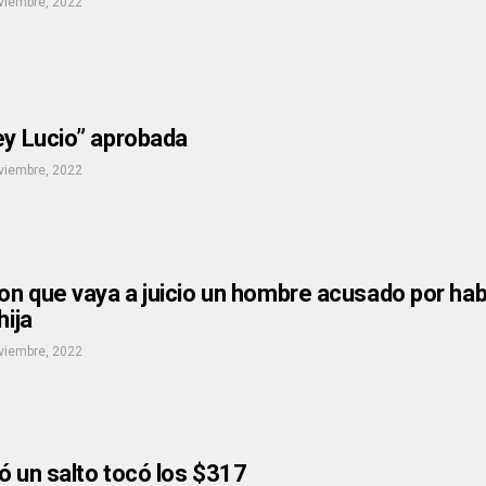
viembre, 2022
ey Lucio” aprobada
viembre, 2022
ron que vaya a juicio un hombre acusado por habe
hija
viembre, 2022
ó un salto tocó los $317