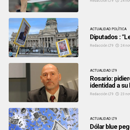
Redacción LT9
24 no
ACTUALIDAD POLÍTICA
Diputados : “L
Redacción LT9
24 no
ACTUALIDAD LT9
Rosario: pidie
identidad a su 
Redacción LT9
23 no
ACTUALIDAD LT9
Dólar blue peg