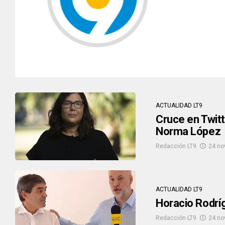
ACTUALIDAD LT9
Cruce en Twitt
Norma López
Redacción LT9
24 no
ACTUALIDAD LT9
Horacio Rodríg
Redacción LT9
24 no