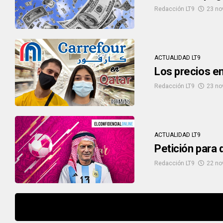
Redacción LT9
23 no
ACTUALIDAD LT9
Los precios e
Redacción LT9
23 no
ACTUALIDAD LT9
Petición para 
Redacción LT9
22 no