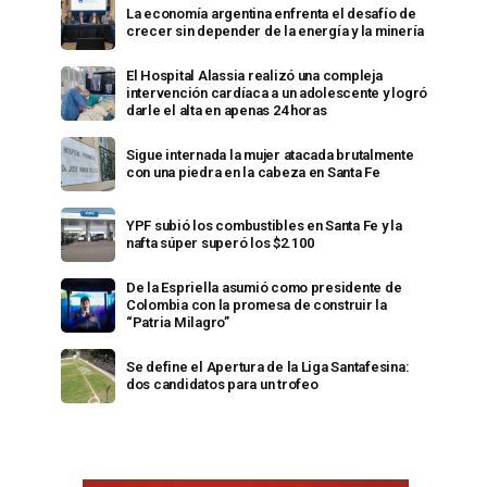
La economía argentina enfrenta el desafío de
crecer sin depender de la energía y la minería
El Hospital Alassia realizó una compleja
intervención cardíaca a un adolescente y logró
darle el alta en apenas 24 horas
Sigue internada la mujer atacada brutalmente
con una piedra en la cabeza en Santa Fe
YPF subió los combustibles en Santa Fe y la
nafta súper superó los $2.100
De la Espriella asumió como presidente de
Colombia con la promesa de construir la
“Patria Milagro”
Se define el Apertura de la Liga Santafesina:
dos candidatos para un trofeo