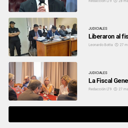
Redacción LT9
28 ma
JUDICIALES
Liberaron al f
Leonardo Botta
27 m
JUDICIALES
La Fiscal Gene
Redacción LT9
27 ma