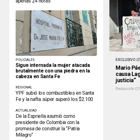
apenas 24 horas
EXCLUSIVO L
POLICIALES
Sigue internada la mujer atacada
Mario Páez
brutalmente con una piedra en la
causa Lag
cabeza en Santa Fe
justicia”
REGIONAL
Redacción LT
YPF subió los combustibles en Santa
Fe y la nafta súper superó los $2.100
ACTUALIDAD
De la Espriella asumió como
presidente de Colombia con la
promesa de construir la “Patria
Milagro”