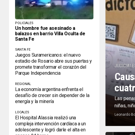
POLICIALES
Un hombre fue asesinado a
balazos en barrio Villa Oculta de
Santa Fe
SANTA FE
Juegos Suramericanos: el nuevo
estadio de Rosario abre sus puertas y
JUDICIALE
promete transformar el corazón del
Parque Independencia
Causa
cuat
REGIONAL
La economía argentina enfrenta el
desafío de crecer sin depender de la
Las penas
energía y la minería
niñas, niñ
LOCALES
Leonardo Bo
El Hospital Alassia realizó una
compleja intervención cardíaca a un
adolescente y logró darle el alta en