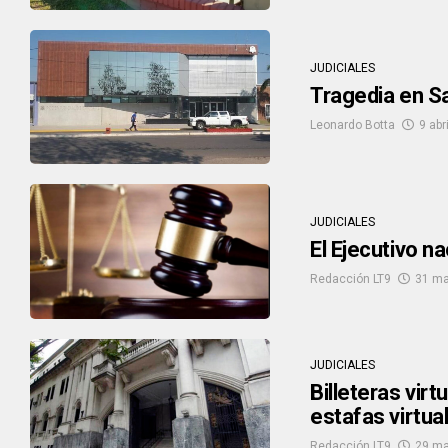
JUDICIALES
Tragedia en Sa
Leonardo Botta
9 abr
JUDICIALES
El Ejecutivo n
Redacción LT9
31 ma
JUDICIALES
Billeteras vir
estafas virtua
Redacción LT9
29 ma