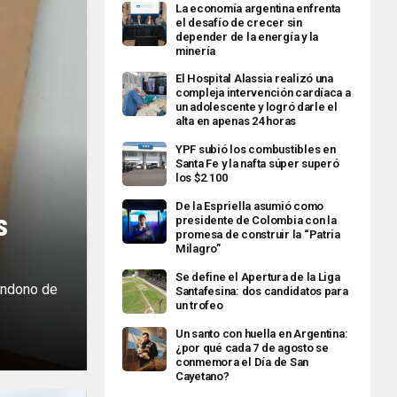
La economía argentina enfrenta
el desafío de crecer sin
depender de la energía y la
minería
El Hospital Alassia realizó una
compleja intervención cardíaca a
un adolescente y logró darle el
alta en apenas 24 horas
YPF subió los combustibles en
Santa Fe y la nafta súper superó
los $2.100
De la Espriella asumió como
s
presidente de Colombia con la
promesa de construir la “Patria
Milagro”
Se define el Apertura de la Liga
andono de
Santafesina: dos candidatos para
un trofeo
Un santo con huella en Argentina:
¿por qué cada 7 de agosto se
conmemora el Día de San
Cayetano?