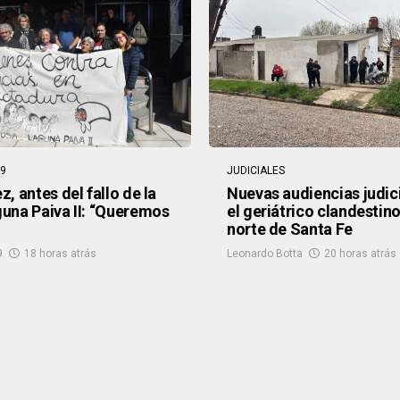
T9
JUDICIALES
, antes del fallo de la
Nuevas audiencias judic
una Paiva II: “Queremos
el geriátrico clandestino
norte de Santa Fe
9
18 horas atrás
Leonardo Botta
20 horas atrás