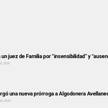
 un juez de Familia por “insensibilidad” y “ause
il, 2026
orgó una nueva prórroga a Algodonera Avellaneda
ril, 2026