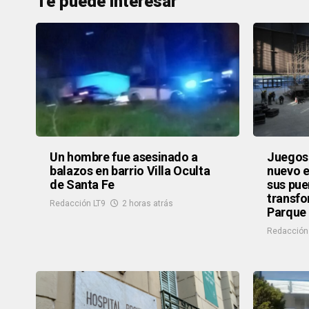
Te puede interesar
Un hombre fue asesinado a
Juegos 
balazos en barrio Villa Oculta
nuevo e
de Santa Fe
sus pue
transfo
Redacción LT9
2 horas atrás
Parque
Redacción