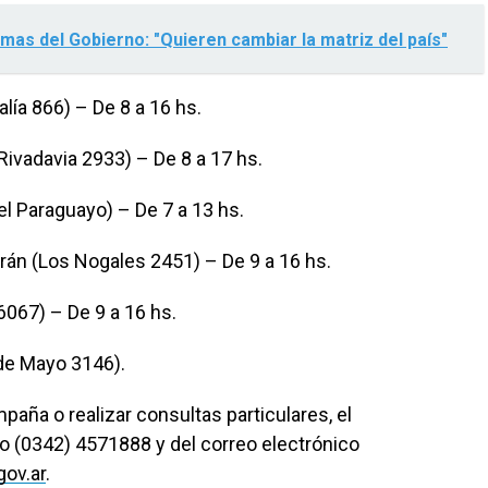
rmas del Gobierno: "Quieren cambiar la matriz del país"
lía 866) – De 8 a 16 hs.
ivadavia 2933) – De 8 a 17 hs.
l Paraguayo) – De 7 a 13 hs.
án (Los Nogales 2451) – De 9 a 16 hs.
6067) – De 9 a 16 hs.
° de Mayo 3146).
paña o realizar consultas particulares, el
ijo (0342) 4571888 y del correo electrónico
ov.ar
.