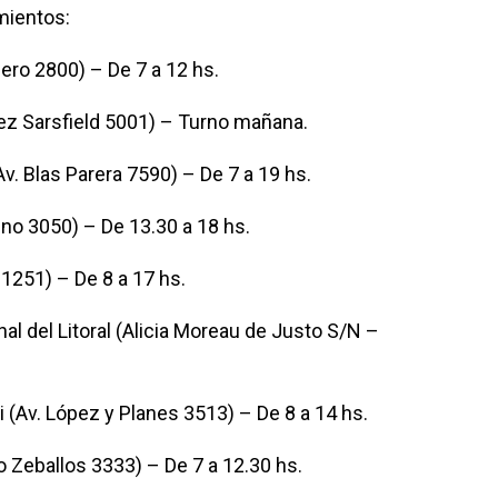
mientos:
ero 2800) – De 7 a 12 hs.
ez Sarsfield 5001) – Turno mañana.
v. Blas Parera 7590) – De 7 a 19 hs.
no 3050) – De 13.30 a 18 hs.
 1251) – De 8 a 17 hs.
l del Litoral (Alicia Moreau de Justo S/N –
 (Av. López y Planes 3513) – De 8 a 14 hs.
 Zeballos 3333) – De 7 a 12.30 hs.