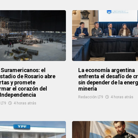
Suramericanos: el
La economía argentina
stadio de Rosario abre
enfrenta el desafío de c
rtas y promete
sin depender de la energí
rmar el corazón del
minería
 Independencia
Redacción LT9
4 horas atrás
 LT9
4 horas atrás