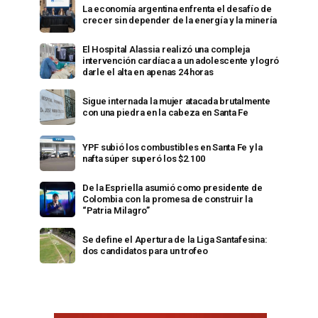
La economía argentina enfrenta el desafío de
crecer sin depender de la energía y la minería
El Hospital Alassia realizó una compleja
intervención cardíaca a un adolescente y logró
darle el alta en apenas 24 horas
Sigue internada la mujer atacada brutalmente
con una piedra en la cabeza en Santa Fe
YPF subió los combustibles en Santa Fe y la
nafta súper superó los $2.100
De la Espriella asumió como presidente de
Colombia con la promesa de construir la
“Patria Milagro”
Se define el Apertura de la Liga Santafesina:
dos candidatos para un trofeo