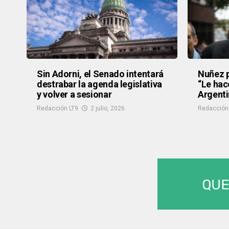
Sin Adorni, el Senado intentará
Nuñez p
destrabar la agenda legislativa
“Le hac
y volver a sesionar
Argenti
Redacción LT9
2 julio, 2026
Redacción