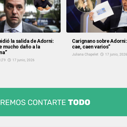
idió la salida de Adorni:
Carignano sobre Adorni: 
e mucho daño a la
cae, caen varios”
na”
Juliana Chapelet
17 junio, 202
 LT9
17 junio, 2026