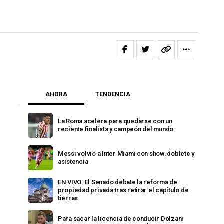
AHORA
TENDENCIA
La Roma acelera para quedarse con un
reciente finalista y campeón del mundo
Messi volvió a Inter Miami con show, doblete y
asistencia
EN VIVO: El Senado debate la reforma de
propiedad privada tras retirar el capítulo de
tierras
Para sacar la licencia de conducir Dolzani