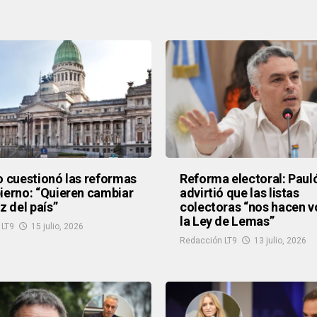
o cuestionó las reformas
Reforma electoral: Paul
ierno: “Quieren cambiar
advirtió que las listas
z del país”
colectoras “nos hacen v
la Ley de Lemas”
 LT9
15 julio, 2026
Redacción LT9
13 julio, 2026