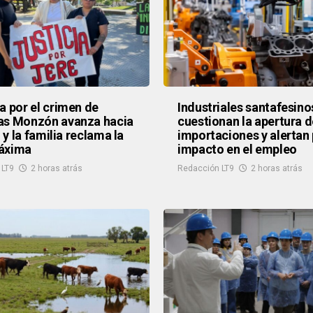
a por el crimen de
Industriales santafesino
as Monzón avanza hacia
cuestionan la apertura d
o y la familia reclama la
importaciones y alertan 
áxima
impacto en el empleo
 LT9
2 horas atrás
Redacción LT9
2 horas atrás