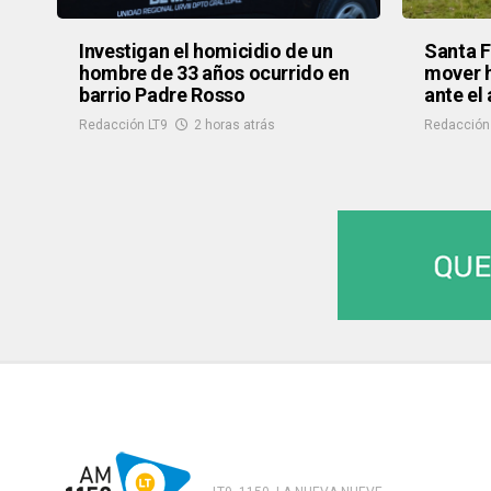
Investigan el homicidio de un
Santa F
hombre de 33 años ocurrido en
mover h
barrio Padre Rosso
ante el
Redacción LT9
2 horas atrás
Redacción