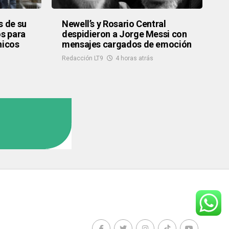
s de su
Newell’s y Rosario Central
s para
despidieron a Jorge Messi con
nicos
mensajes cargados de emoción
Redacción LT9
4 horas atrás