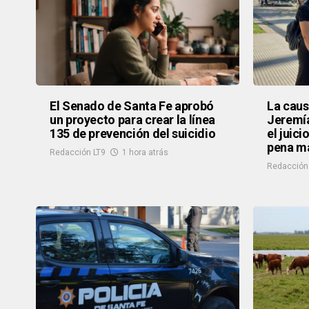
El Senado de Santa Fe aprobó
La caus
un proyecto para crear la línea
Jeremí
135 de prevención del suicidio
el juici
pena m
Redacción LT9
1 hora atrás
Redacción