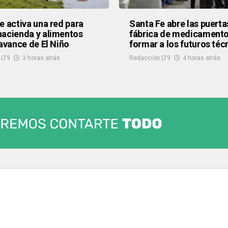
e activa una red para
Santa Fe abre las puerta
acienda y alimentos
fábrica de medicamento
 avance de El Niño
formar a los futuros téc
 LT9
3 horas atrás
Redacción LT9
4 horas atrás