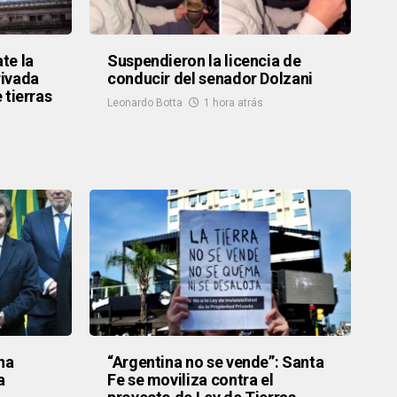
te la
Suspendieron la licencia de
rivada
conducir del senador Dolzani
e tierras
Leonardo Botta
1 hora atrás
na
“Argentina no se vende”: Santa
a
Fe se moviliza contra el