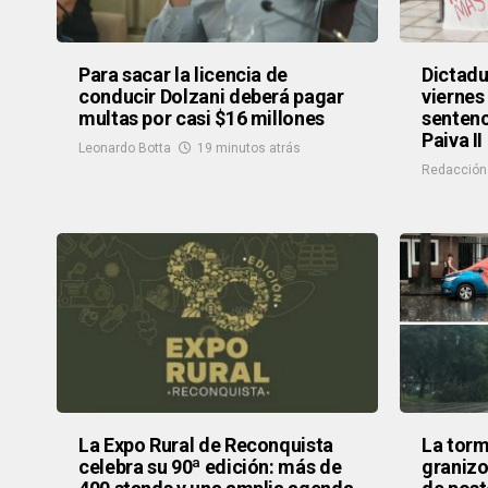
Para sacar la licencia de
Dictadu
conducir Dolzani deberá pagar
viernes
multas por casi $16 millones
sentenc
Paiva II
Leonardo Botta
19 minutos atrás
Redacción
La Expo Rural de Reconquista
La torm
celebra su 90ª edición: más de
granizo