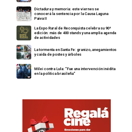
Dictadura y memoria: este viernes se
conocerá la sentencia por la Causa Laguna
Paiva II
La Expo Rural de Reconquista celebra su 90ª
edición: más de 400 stands y una amplia agenda
de actividades
La tormenta en Santa Fe: granizo, anegamientos
y caída de postes y árboles
Milei contra Lula: “Fue una intervención inédita
en la política brasileña”