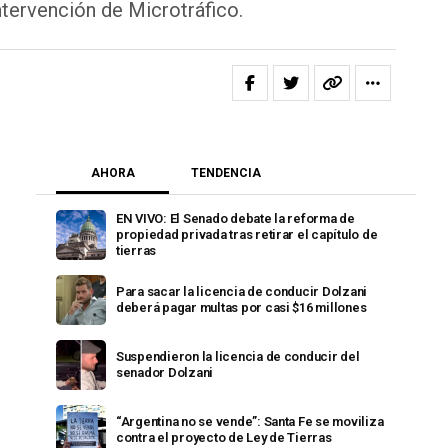
ntervención de Microtráfico.
AHORA
TENDENCIA
EN VIVO: El Senado debate la reforma de
propiedad privada tras retirar el capítulo de
tierras
Para sacar la licencia de conducir Dolzani
deberá pagar multas por casi $16 millones
Suspendieron la licencia de conducir del
senador Dolzani
“Argentina no se vende”: Santa Fe se moviliza
contra el proyecto de Ley de Tierras