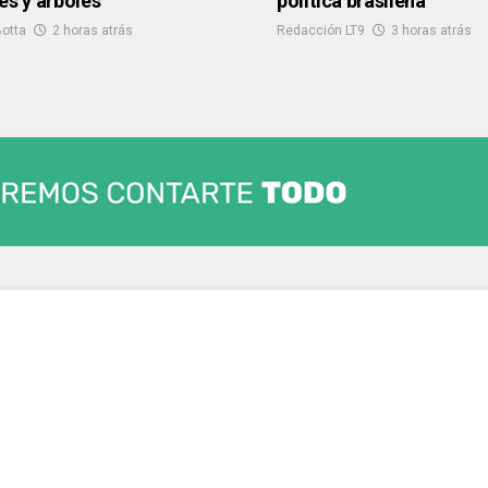
es y árboles
política brasileña”
otta
2 horas atrás
Redacción LT9
3 horas atrás