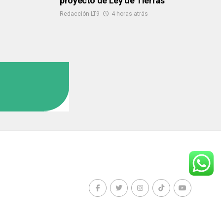
proyecto de Ley de Tierras
Redacción LT9
4 horas atrás