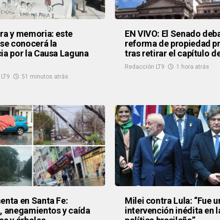
ra y memoria: este
EN VIVO: El Senado deba
 se conocerá la
reforma de propiedad p
ia por la Causa Laguna
tras retirar el capítulo d
Redacción LT9
1 hora atrás
 LT9
51 minutos atrás
enta en Santa Fe:
Milei contra Lula: “Fue u
, anegamientos y caída
intervención inédita en l