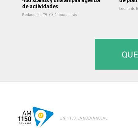
400 stands y una amplia agenda
de post
de actividades
Leonardo B
Redacción LT9
2 horas atrás
LT9. 1150. LA NUEVA NUEVE