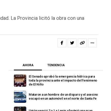
dad. La Provincia licitó la obra con una
AHORA
TENDENCIA
El Senado aprobó la emergencia hídrica para
toda la provincia ante el impacto del fenómeno
de El Niño
Mataron a un hombre de un disparo y el asesino
escapó en un automóvil en el norte de Santa Fe
Unión venció 2 a 1 a Lanús y festejó una gran