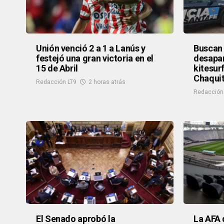
Unión venció 2 a 1 a Lanús y
Buscan
festejó una gran victoria en el
desapar
15 de Abril
kitesurf
Chaqui
Redacción LT9
2 horas atrás
Redacción
El Senado aprobó la
La AFA 