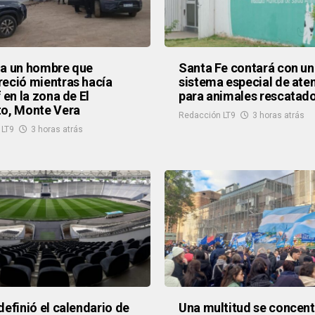
 a un hombre que
Santa Fe contará con un
eció mientras hacía
sistema especial de ate
 en la zona de El
para animales rescatad
to, Monte Vera
Redacción LT9
3 horas atrás
 LT9
3 horas atrás
definió el calendario de
Una multitud se concent