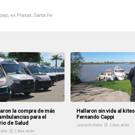
cejo
,
ex Praxair
,
Santa Fe
aron la compra de más
Hallaron sin vida al kites
ambulancias para el
Fernando Cappi
rio de Salud
Leonardo Botta
2 días atrás
otta
2 días atrás