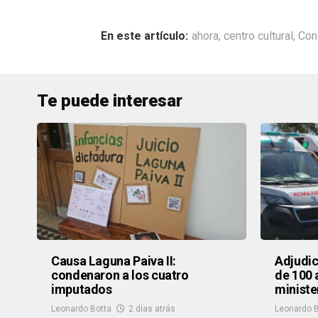
ahora
,
centro cultural
,
Con
Te puede interesar
Causa Laguna Paiva II:
Adjudic
condenaron a los cuatro
de 100 
imputados
ministe
Leonardo Botta
2 días atrás
Leonardo B