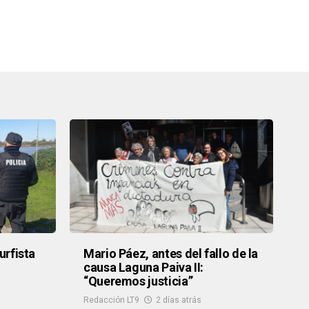
urfista
Mario Páez, antes del fallo de la
causa Laguna Paiva II:
“Queremos justicia”
Redacción LT9
2 días atrás