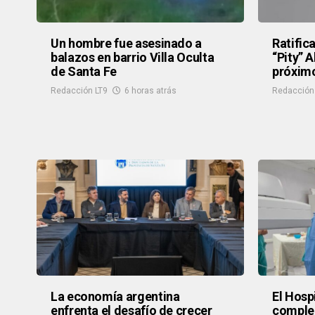
Un hombre fue asesinado a
Ratific
balazos en barrio Villa Oculta
“Pity” 
de Santa Fe
próximo
Redacción LT9
6 horas atrás
Redacción
La economía argentina
El Hosp
enfrenta el desafío de crecer
complej