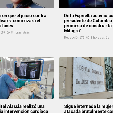
aron que el juicio contra
De la Espriella asumió 
Alvarez comenzará el
presidente de Colombia 
 lunes
promesa de construir la 
Milagro”
 LT9
8 horas atrás
Redacción LT9
8 horas atrás
ital Alassia realizó una
Sigue internada la muje
a intervención cardíaca
atacada brutalmente co