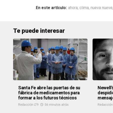
ahora
,
clima
,
nueva nueve
Te puede interesar
Santa Fe abre las puertas de su
Newell’
fábrica de medicamentos para
despidi
formar a los futuros técnicos
mensaj
Redacción LT9
56 minutos atrás
Redacción