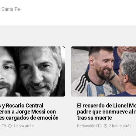
,
Santa Fe
s y Rosario Central
El recuerdo de Lionel Me
eron a Jorge Messi con
padre que conmueve al
es cargados de emoción
tras su muerte
 LT9
1 hora atrás
Redacción LT9
2 horas atrás