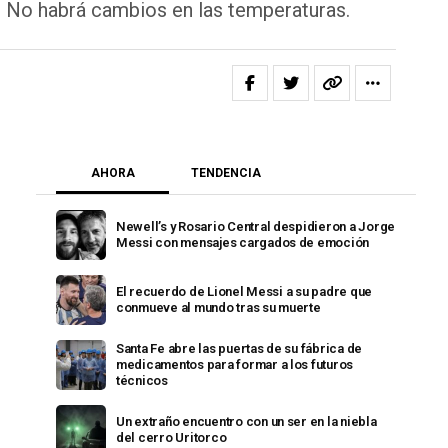
. No habrá cambios en las temperaturas.
AHORA
TENDENCIA
Newell’s y Rosario Central despidieron a Jorge
Messi con mensajes cargados de emoción
El recuerdo de Lionel Messi a su padre que
conmueve al mundo tras su muerte
Santa Fe abre las puertas de su fábrica de
medicamentos para formar a los futuros
técnicos
Un extraño encuentro con un ser en la niebla
del cerro Uritorco