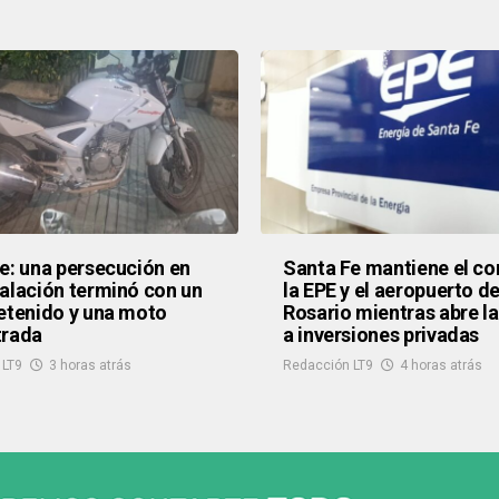
e: una persecución en
Santa Fe mantiene el co
alación terminó con un
la EPE y el aeropuerto d
etenido y una moto
Rosario mientras abre la
trada
a inversiones privadas
 LT9
3 horas atrás
Redacción LT9
4 horas atrás