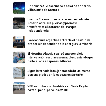
Un hombre fue asesinado a balazos en barrio
Villa Oculta de Santa Fe
Juegos Suramericanos: el nuevo estadio de
Rosario abre sus puertas y promete
transformar el corazón del Parque
Independencia
La economía argentina enfrenta el desafío de
crecer sin depender de la energía y la minería
El Hospital Alassia realizó una compleja
intervención cardíaca a un adolescente y logró
darle el alta en apenas 24 horas
Sigue internada la mujer atacada brutalmente
con una piedra en la cabeza en Santa Fe
YPF subió los combustibles en Santa Fe y la
nafta súper superó los $2.100