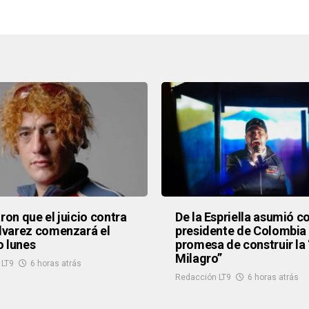
aron que el juicio contra
De la Espriella asumió 
Alvarez comenzará el
presidente de Colombia 
 lunes
promesa de construir la 
Milagro”
 LT9
6 horas atrás
Redacción LT9
6 horas atrás