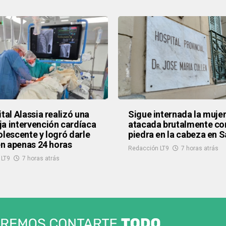
ital Alassia realizó una
Sigue internada la muje
a intervención cardíaca
atacada brutalmente co
olescente y logró darle
piedra en la cabeza en S
 en apenas 24 horas
Redacción LT9
7 horas atrás
 LT9
7 horas atrás