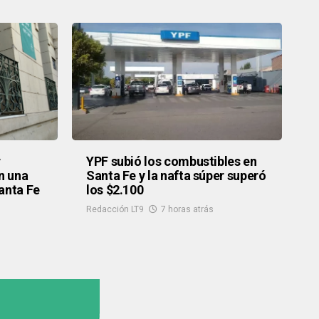
r
YPF subió los combustibles en
n una
Santa Fe y la nafta súper superó
anta Fe
los $2.100
Redacción LT9
7 horas atrás