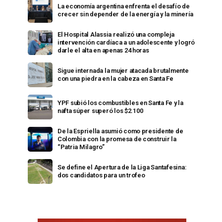
La economía argentina enfrenta el desafío de
crecer sin depender de la energía y la minería
El Hospital Alassia realizó una compleja
intervención cardíaca a un adolescente y logró
darle el alta en apenas 24 horas
Sigue internada la mujer atacada brutalmente
con una piedra en la cabeza en Santa Fe
YPF subió los combustibles en Santa Fe y la
nafta súper superó los $2.100
De la Espriella asumió como presidente de
Colombia con la promesa de construir la
“Patria Milagro”
Se define el Apertura de la Liga Santafesina:
dos candidatos para un trofeo