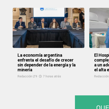
La economía argentina
El Hosp
enfrenta el desafío de crecer
complej
sin depender de la energía y la
a un ad
minería
el alta
Redacción LT9
7 horas atrás
Redacción