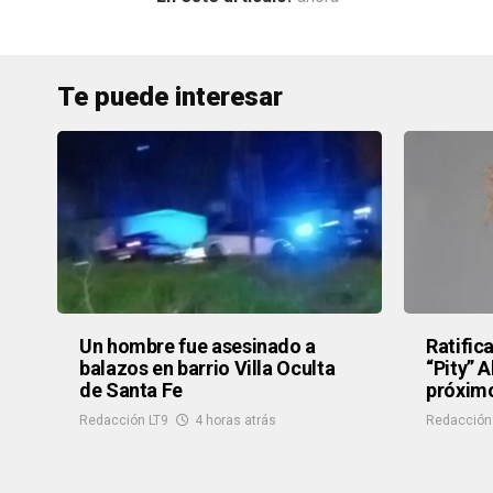
Te puede interesar
Un hombre fue asesinado a
Ratific
balazos en barrio Villa Oculta
“Pity” 
de Santa Fe
próximo
Redacción LT9
4 horas atrás
Redacción