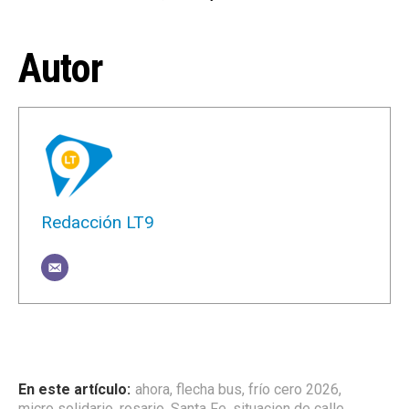
Autor
Redacción LT9
ahora
,
flecha bus
,
frío cero 2026
,
micro solidario
,
rosario
,
Santa Fe
,
situacion de calle