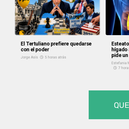
El Tertuliano prefiere quedarse
Esteato
con el poder
hígado 
pide un
Jorge Asís
5 horas atrás
Estefania 
7 hora