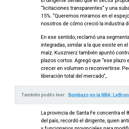
El dirigente señaló que el sector propo
“licitaciones transparentes” y una suba
15%. “Queremos mirarnos en el espejo d
nosotros de cómo creció la industria de
En ese sentido, reclamó una segmenta
integradas, similar a la que existe en 
maíz. Kusznierz también apuntó contra
plazos cortos. Agregó que “ese plazo 
crecer en volumen o reconvertirse. P
liberación total del mercado”,.
También podés leer:
Bombazo en la NBA: LeBron 
La provincia de Santa Fe concentra el 
del país, recordó el dirigente, quien a
y funcionarios provinciales para modifi