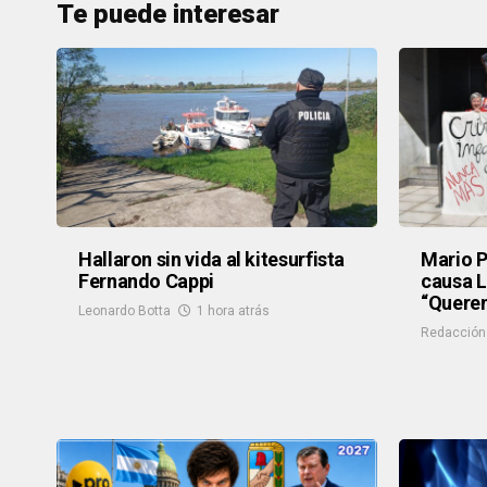
Te puede interesar
Hallaron sin vida al kitesurfista
Mario P
Fernando Cappi
causa L
“Querem
Leonardo Botta
1 hora atrás
Redacción