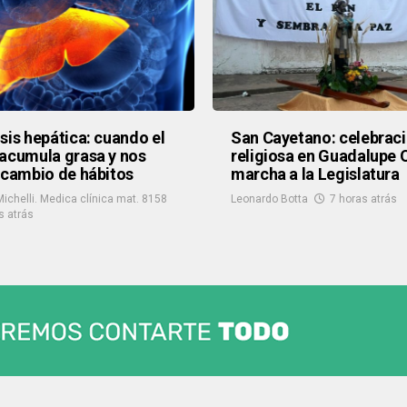
sis hepática: cuando el
San Cayetano: celebrac
acumula grasa y nos
religiosa en Guadalupe 
 cambio de hábitos
marcha a la Legislatura
Michelli. Medica clínica mat. 8158
Leonardo Botta
7 horas atrás
s atrás