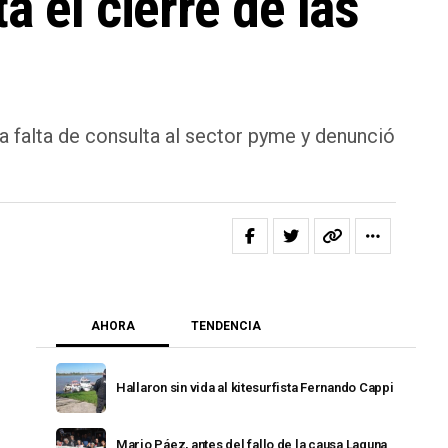
a el cierre de las
 falta de consulta al sector pyme y denunció
AHORA
TENDENCIA
Hallaron sin vida al kitesurfista Fernando Cappi
Mario Páez, antes del fallo de la causa Laguna