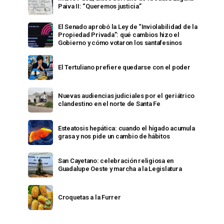
Paiva II: “Queremos justicia”
El Senado aprobó la Ley de “Inviolabilidad de la
Propiedad Privada”: qué cambios hizo el
Gobierno y cómo votaron los santafesinos
El Tertuliano prefiere quedarse con el poder
Nuevas audiencias judiciales por el geriátrico
clandestino en el norte de Santa Fe
Esteatosis hepática: cuando el hígado acumula
grasa y nos pide un cambio de hábitos
San Cayetano: celebración religiosa en
Guadalupe Oeste y marcha a la Legislatura
Croquetas a la Furrer