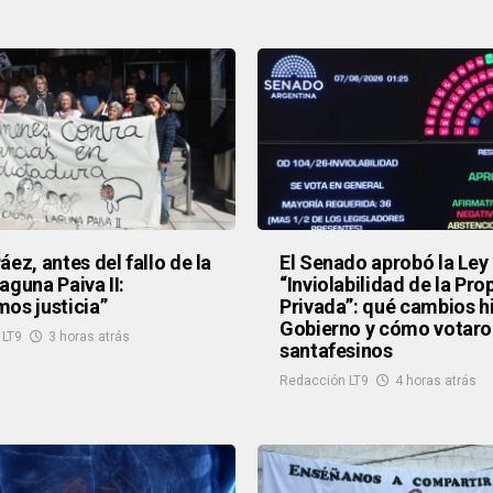
áez, antes del fallo de la
El Senado aprobó la Ley
aguna Paiva II:
“Inviolabilidad de la Pr
os justicia”
Privada”: qué cambios hi
Gobierno y cómo votaro
 LT9
3 horas atrás
santafesinos
Redacción LT9
4 horas atrás