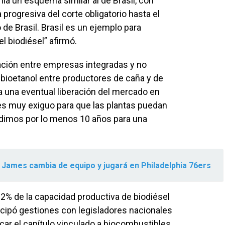
nía un esquema similar al de Brasil, con
 progresiva del corte obligatorio hasta el
e Brasil. Brasil es un ejemplo para
l biodiésel” afirmó.
ción entre empresas integradas y no
el bioetanol entre productores de caña y de
 una eventual liberación del mercado en
es muy exiguo para que las plantas puedan
edimos por lo menos 10 años para una
James cambia de equipo y jugará en Philadelphia 76ers
82% de la capacidad productiva de biodiésel
nticipó gestiones con legisladores nacionales
car el capítulo vinculado a biocombustibles.