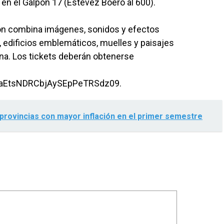
en el Galpón 17 (Estévez Boero al 600).
ion combina imágenes, sonidos y efectos
 edificios emblemáticos, muelles y paisajes
ina. Los tickets deberán obtenerse
taEtsNDRCbjAySEpPeTRSdz09.
 provincias con mayor inflación en el primer semestre