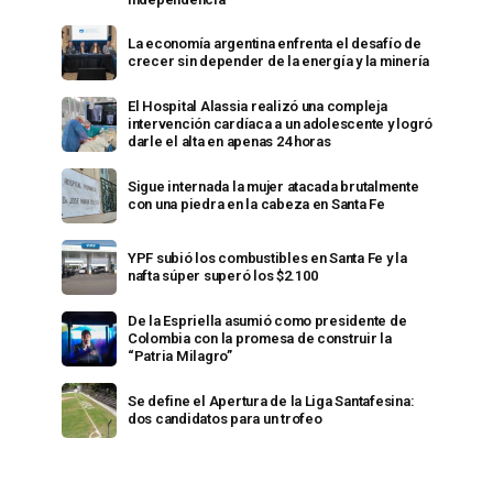
La economía argentina enfrenta el desafío de
crecer sin depender de la energía y la minería
El Hospital Alassia realizó una compleja
intervención cardíaca a un adolescente y logró
darle el alta en apenas 24 horas
Sigue internada la mujer atacada brutalmente
con una piedra en la cabeza en Santa Fe
YPF subió los combustibles en Santa Fe y la
nafta súper superó los $2.100
De la Espriella asumió como presidente de
Colombia con la promesa de construir la
“Patria Milagro”
Se define el Apertura de la Liga Santafesina:
dos candidatos para un trofeo