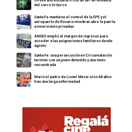
Un extraño encuentro con un ser en la niebla
del cerro Uritorco
Santa Fe mantiene el control de la EPE y el
aeropuerto de Rosario mientras abre la puerta
a inversiones privadas
ANSES amplió el margen de ingresos para
acceder a las asignaciones familiares desde
agosto
Santa Fe: una persecución en Circunvalación
terminó con un joven detenido y una moto
secuestrada
Murió el padre de Lionel Messi a los 68 años
tras una larga enfermedad