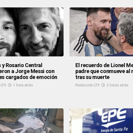
s y Rosario Central
El recuerdo de Lionel Me
eron a Jorge Messi con
padre que conmueve al
es cargados de emoción
tras su muerte
 LT9
1 hora atrás
Redacción LT9
2 horas atrás