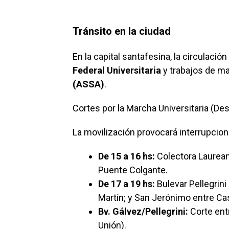
Tránsito en la ciudad
En la capital santafesina, la circulaci
Federal Universitaria
y trabajos de m
(ASSA)
.
Cortes por la Marcha Universitaria (De
La movilización provocará interrupcion
De 15 a 16 hs:
Colectora Laurean
Puente Colgante.
De 17 a 19 hs:
Bulevar Pellegrini
Martín; y San Jerónimo entre Cast
Bv. Gálvez/Pellegrini:
Corte entr
Unión).