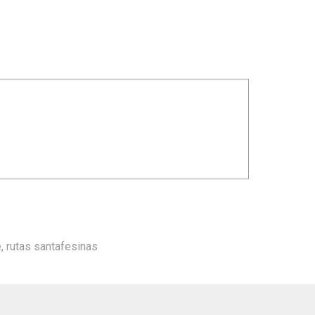
e
,
rutas santafesinas