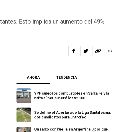
itantes. Esto implica un aumento del 49%
AHORA
TENDENCIA
YPF subió los combustibles en Santa Fe y la
nafta súper superó los $2.100
Se define el Apertura de la Liga Santafesina:
dos candidatos para un trofeo
Un santo con huella en Argentina: ¿por qué