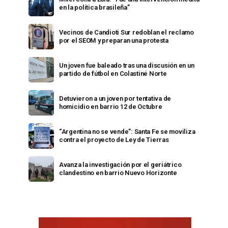
en la política brasileña”
Vecinos de Candioti Sur redoblan el reclamo
por el SEOM y preparan una protesta
Un joven fue baleado tras una discusión en un
partido de fútbol en Colastiné Norte
Detuvieron a un joven por tentativa de
homicidio en barrio 12 de Octubre
“Argentina no se vende”: Santa Fe se moviliza
contra el proyecto de Ley de Tierras
Avanza la investigación por el geriátrico
clandestino en barrio Nuevo Horizonte