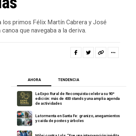
las
a los primos Félix Martín Cabrera y José
 canoa que navegaba a la deriva.
AHORA
TENDENCIA
La Expo Rural de Reconquista celebra su 90ª
edición: más de 400 stands y una amplia agenda
de actividades
La tormenta en Santa Fe: granizo, anegamientos
y caída de postes y árboles
Milei contra Lula: “Fue una intervención inédita