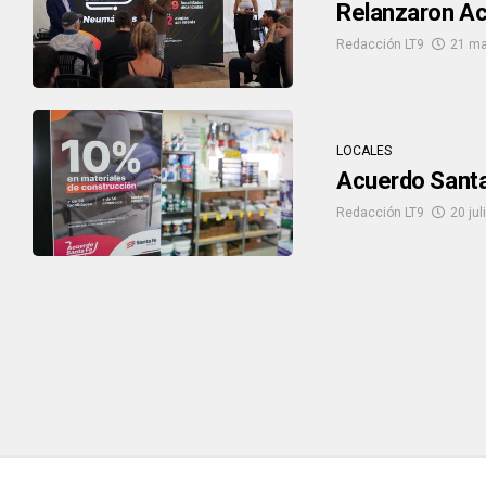
Relanzaron Ac
Redacción LT9
21 ma
LOCALES
Acuerdo Santa 
Redacción LT9
20 jul