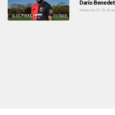
Darío Benedett
Redacción LT9
28 oc