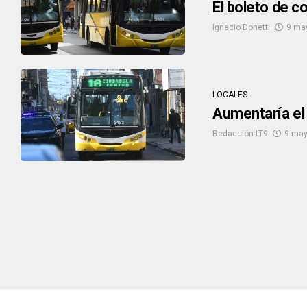
El boleto de c
Ignacio Donetti
9 ma
LOCALES
Aumentaría el 
Redacción LT9
9 may