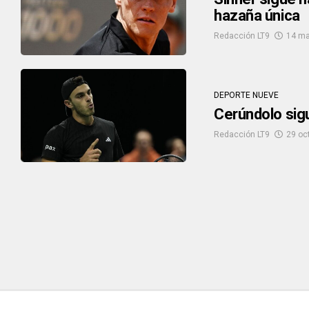
hazaña única
Redacción LT9
14 ma
DEPORTE NUEVE
Cerúndolo sigu
Redacción LT9
29 oc