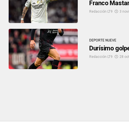
Franco Mastant
Redacción LT9
3 nov
DEPORTE NUEVE
Durísimo golpe
Redacción LT9
28 oc