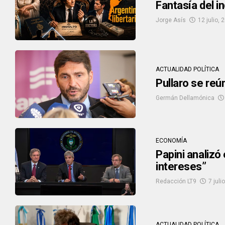
Fantasía del i
Jorge Asís
12 julio, 
ACTUALIDAD POLÍTICA
Pullaro se reú
Germán Dellamónica
ECONOMÍA
Papini analizó 
intereses”
Redacción LT9
7 juli
ACTUALIDAD POLÍTICA