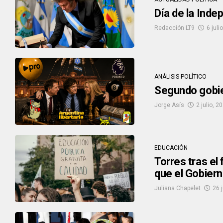
Día de la Inde
Redacción LT9
6 juli
ANÁLISIS POLÍTICO
Segundo gobie
Jorge Asís
2 julio, 2
EDUCACIÓN
Torres tras el 
que el Gobiern
Juliana Chapelet
26 