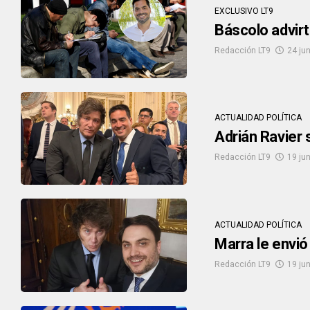
EXCLUSIVO LT9
Báscolo advirt
Redacción LT9
24 ju
ACTUALIDAD POLÍTICA
Adrián Ravier 
Redacción LT9
19 ju
ACTUALIDAD POLÍTICA
Marra le envió 
Redacción LT9
19 ju