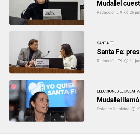
Mudallel cuest
Redacción LT9
26 ju
SANTA FE
Santa Fe: pres
Redacción LT9
11 ju
ELECCIONES LEGISLATIV
Mudallel llamó
Federico Dambrine
2