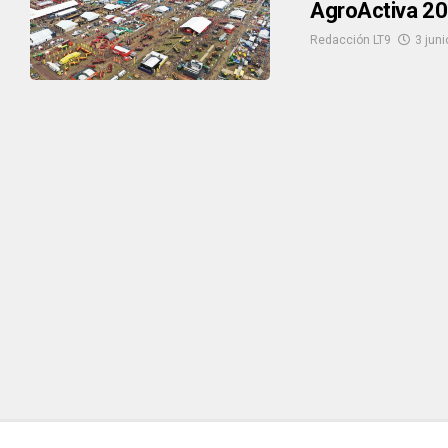
AgroActiva 20
Redacción LT9
3 juni