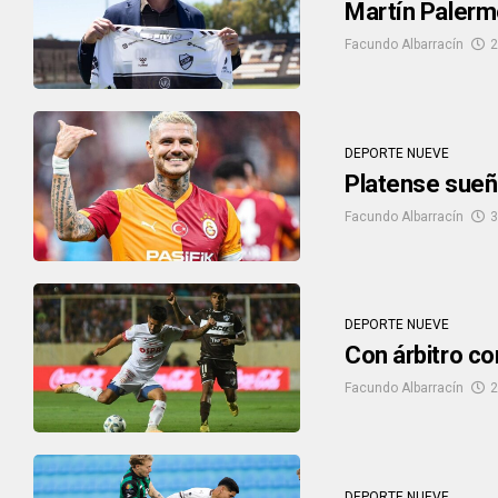
Martín Palermo
Facundo Albarracín
2
DEPORTE NUEVE
Platense sueña
Facundo Albarracín
3
DEPORTE NUEVE
Con árbitro co
Facundo Albarracín
2
DEPORTE NUEVE