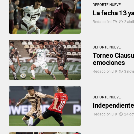
DEPORTE NUEVE
La fecha 13 ya
Redacción LT9
2 abri
DEPORTE NUEVE
Torneo Clausur
emociones
Redacción LT9
3 nov
DEPORTE NUEVE
Independiente 
Redacción LT9
24 oc