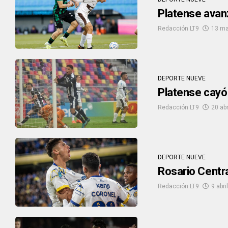
Platense avan
Redacción LT9
13 ma
DEPORTE NUEVE
Platense cayó 
Redacción LT9
20 abr
DEPORTE NUEVE
Rosario Centra
Redacción LT9
9 abri