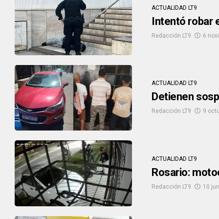
ACTUALIDAD LT9
Intentó robar 
Redacción LT9
6 nov
ACTUALIDAD LT9
Detienen sosp
Redacción LT9
9 oct
ACTUALIDAD LT9
Rosario: motoc
Redacción LT9
10 ju