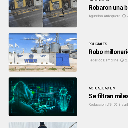
Robaron una bi
Agustina Antequera
POLICIALES
Robo millonar
Federico Dambrine
2
ACTUALIDAD LT9
Se filtran mil
Redacción LT9
3 abri