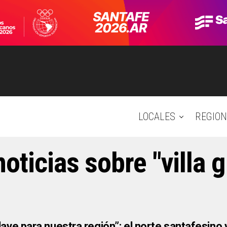
LOCALES
REGION
oticias sobre "villa 
lave para nuestra región”: el norte santafesino 