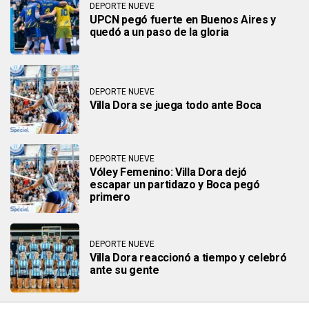
DEPORTE NUEVE
UPCN pegó fuerte en Buenos Aires y
quedó a un paso de la gloria
DEPORTE NUEVE
Villa Dora se juega todo ante Boca
DEPORTE NUEVE
Vóley Femenino: Villa Dora dejó
escapar un partidazo y Boca pegó
primero
DEPORTE NUEVE
Villa Dora reaccionó a tiempo y celebró
ante su gente