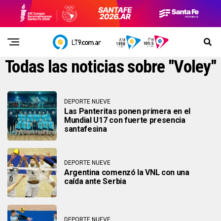
Todas las noticias sobre "Voley"
DEPORTE NUEVE
Las Panteritas ponen primera en el
Mundial U17 con fuerte presencia
santafesina
DEPORTE NUEVE
Argentina comenzó la VNL con una
caída ante Serbia
DEPORTE NUEVE