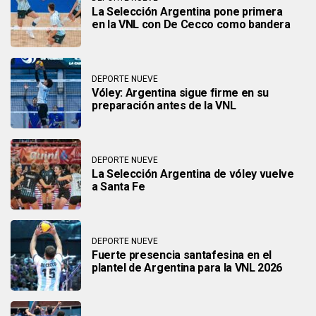
La Selección Argentina pone primera
en la VNL con De Cecco como bandera
DEPORTE NUEVE
Vóley: Argentina sigue firme en su
preparación antes de la VNL
DEPORTE NUEVE
La Selección Argentina de vóley vuelve
a Santa Fe
DEPORTE NUEVE
Fuerte presencia santafesina en el
plantel de Argentina para la VNL 2026