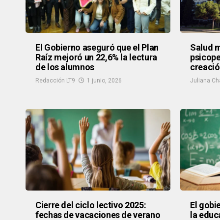
El Gobierno aseguró que el Plan
Salud m
Raíz mejoró un 22,6% la lectura
psicope
de los alumnos
creació
Redacción LT9
1 junio, 2026
Juliana Ch
Cierre del ciclo lectivo 2025:
El gobi
fechas de vacaciones de verano
la educ