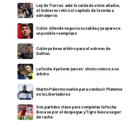
Ley de Tierras: ante la caída de votos aliados,
el Gobierno retiró el capítulo de la venta a
extranjeros
Colón: Allende negocia su salida y ya aparece
un posible reemplazo
Colón ya tiene árbitro para el estreno de
Delfino
La fecha 4 ya tiene jueces: Unión conoce a su
árbitro
Martín Palermo vuelve para conducir Platense
en la Libertadores
Dos partidos clave para completar la fecha:
Boca va por el despegue y Tigre busca seguir
de racha