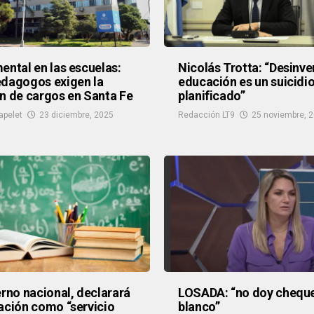
ental en las escuelas:
Nicolás Trotta: “Desinver
dagogos exigen la
educación es un suicidi
n de cargos en Santa Fe
planificado”
apelet
23 diciembre, 2025
Redacción LT9
25 noviembre, 
erno nacional, declarará
LOSADA: “no doy chequ
ación como “servicio
blanco”