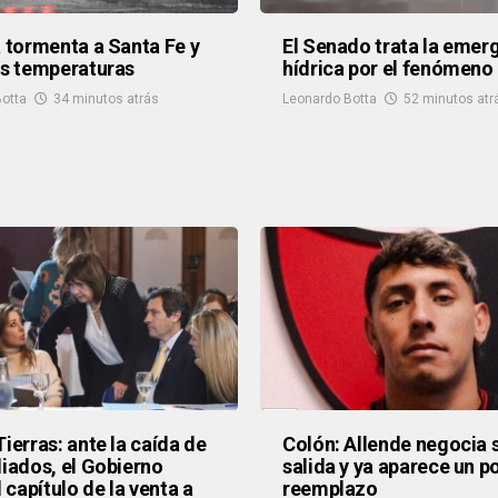
a tormenta a Santa Fe y
El Senado trata la emer
as temperaturas
hídrica por el fenómeno 
otta
34 minutos atrás
Leonardo Botta
52 minutos atr
Tierras: ante la caída de
Colón: Allende negocia 
liados, el Gobierno
salida y ya aparece un p
l capítulo de la venta a
reemplazo