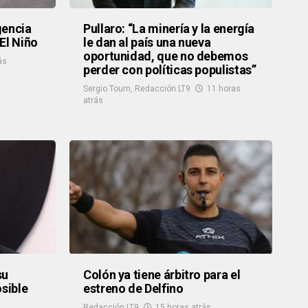
gencia
Pullaro: “La minería y la energía
El Niño
le dan al país una nueva
oportunidad, que no debemos
ás
perder con políticas populistas”
Sergio Tourn
,
Redacción LT9
11 horas
atrás
su
Colón ya tiene árbitro para el
osible
estreno de Delfino
Redacción LT9
15 horas atrás