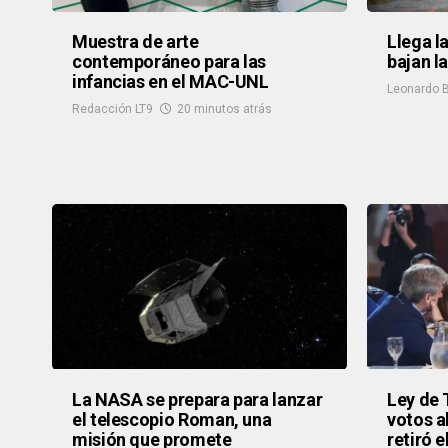
Muestra de arte
Llega l
contemporáneo para las
bajan l
infancias en el MAC-UNL
Leonardo B
Redacción LT9
20 minutos atrás
La NASA se prepara para lanzar
Ley de 
el telescopio Roman, una
votos a
misión que promete
retiró e