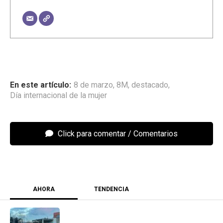
8 de marzo
,
8M
,
destacado
,
Día internacional de la mujer
Click para comentar
AHORA
TENDENCIA