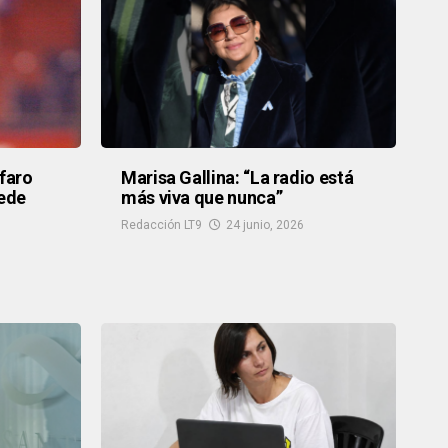
lfaro
Marisa Gallina: “La radio está
ede
más viva que nunca”
Redacción LT9
24 junio, 2026