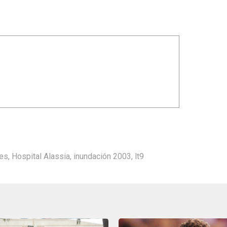
res
,
Hospital Alassia
,
inundación 2003
,
lt9