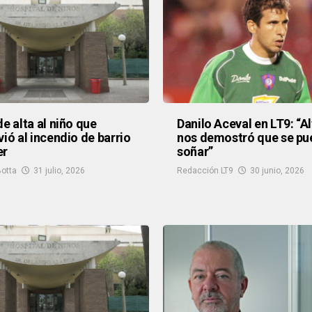
de alta al niño que
Danilo Aceval en LT9: “A
vió al incendio de barrio
nos demostró que se pu
er
soñar”
otta
31 julio, 2026
Redacción LT9
30 junio, 2026