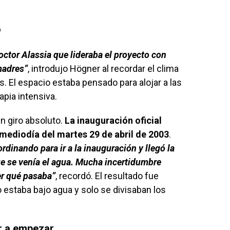
ó
octor Alassia que lideraba el proyecto con
madres”
, introdujo Högner al recordar el clima
as. El espacio estaba pensado para alojar a las
pia intensiva.
un giro absoluto.
La inauguración oficial
mediodía del martes 29 de abril de 2003
.
dinando para ir a la inauguración y llegó la
 se venía el agua. Mucha incertidumbre
er qué pasaba”
, recordó. El resultado fue
o estaba bajo agua y solo se divisaban los
er a empezar