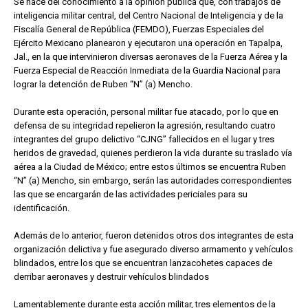
Se hace del conocimiento a la opinión pública que, con trabajos de
inteligencia militar central, del Centro Nacional de Inteligencia y de la
Fiscalía General de República (FEMDO), Fuerzas Especiales del
Ejército Mexicano planearon y ejecutaron una operación en Tapalpa,
Jal., en la que intervinieron diversas aeronaves de la Fuerza Aérea y la
Fuerza Especial de Reacción Inmediata de la Guardia Nacional para
lograr la detención de Ruben “N” (a) Mencho.
Durante esta operación, personal militar fue atacado, por lo que en
defensa de su integridad repelieron la agresión, resultando cuatro
integrantes del grupo delictivo “CJNG” fallecidos en el lugar y tres
heridos de gravedad, quienes perdieron la vida durante su traslado vía
aérea a la Ciudad de México; entre estos últimos se encuentra Ruben
“N” (a) Mencho, sin embargo, serán las autoridades correspondientes
las que se encargarán de las actividades periciales para su
identificación.
Además de lo anterior, fueron detenidos otros dos integrantes de esta
organización delictiva y fue asegurado diverso armamento y vehículos
blindados, entre los que se encuentran lanzacohetes capaces de
derribar aeronaves y destruir vehículos blindados
Lamentablemente durante esta acción militar, tres elementos de la