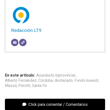
Redacción LT9
Acueducto biprovincial.
,
Alberto Fernández
,
Córdoba
,
destacado
,
Fondo kuwaití
,
Massa
,
Perotti
,
Santa Fe
Click para comentar