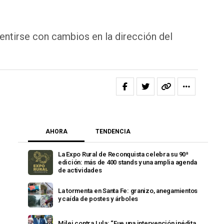
ntirse con cambios en la dirección del
AHORA
TENDENCIA
La Expo Rural de Reconquista celebra su 90ª
edición: más de 400 stands y una amplia agenda
de actividades
La tormenta en Santa Fe: granizo, anegamientos
y caída de postes y árboles
Milei contra Lula: “Fue una intervención inédita