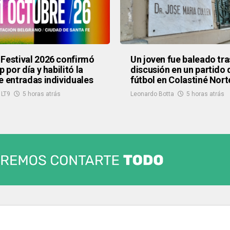
Festival 2026 confirmó
Un joven fue baleado tra
p por día y habilitó la
discusión en un partido 
e entradas individuales
fútbol en Colastiné Nort
 LT9
5 horas atrás
Leonardo Botta
5 horas atrás