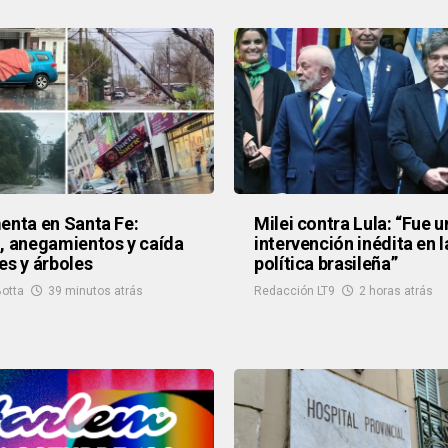
enta en Santa Fe:
Milei contra Lula: “Fue u
, anegamientos y caída
intervención inédita en l
es y árboles
política brasileña”
otta
39 minutos atrás
Redacción LT9
2 horas atrás