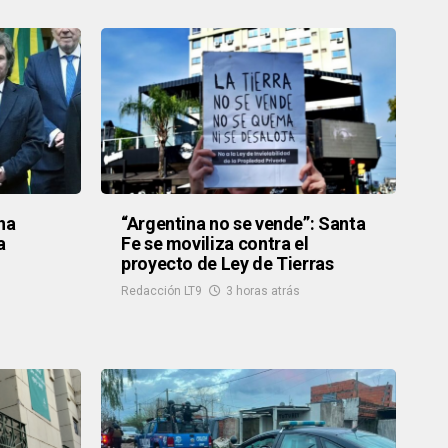
na
“Argentina no se vende”: Santa
a
Fe se moviliza contra el
proyecto de Ley de Tierras
Redacción LT9
3 horas atrás