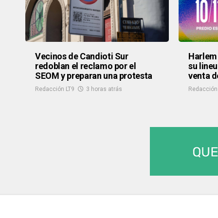
Vecinos de Candioti Sur
Harlem 
redoblan el reclamo por el
su lineu
SEOM y preparan una protesta
venta d
Redacción LT9
3 horas atrás
Redacción