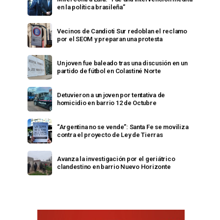
en la política brasileña”
Vecinos de Candioti Sur redoblan el reclamo
por el SEOM y preparan una protesta
Un joven fue baleado tras una discusión en un
partido de fútbol en Colastiné Norte
Detuvieron a un joven por tentativa de
homicidio en barrio 12 de Octubre
“Argentina no se vende”: Santa Fe se moviliza
contra el proyecto de Ley de Tierras
Avanza la investigación por el geriátrico
clandestino en barrio Nuevo Horizonte