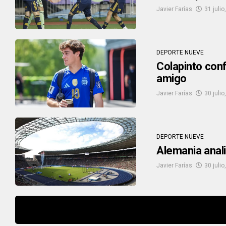
Javier Farías
31 julio
DEPORTE NUEVE
Colapinto conf
amigo
Javier Farías
30 julio
DEPORTE NUEVE
Alemania anali
Javier Farías
30 julio