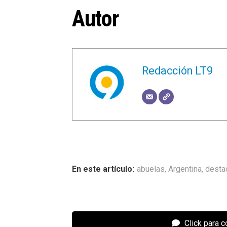
Autor
Redacción LT9
abuelas
,
Argentina
,
desta
Click para 