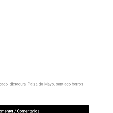
cado
,
dictadura
,
Palza de Mayo
,
santiago barros
comentar