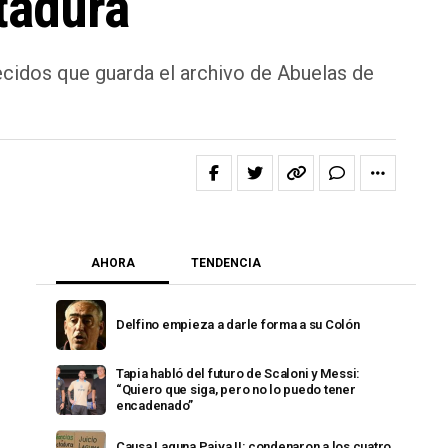
tadura
recidos que guarda el archivo de Abuelas de
AHORA
TENDENCIA
Delfino empieza a darle forma a su Colón
Tapia habló del futuro de Scaloni y Messi:
“Quiero que siga, pero no lo puedo tener
encadenado”
Causa Laguna Paiva II: condenaron a los cuatro