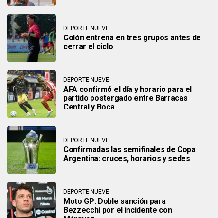
DEPORTE NUEVE
Colón entrena en tres grupos antes de
cerrar el ciclo
DEPORTE NUEVE
AFA confirmó el día y horario para el
partido postergado entre Barracas
Central y Boca
DEPORTE NUEVE
Confirmadas las semifinales de Copa
Argentina: cruces, horarios y sedes
DEPORTE NUEVE
Moto GP: Doble sanción para
Bezzecchi por el incidente con