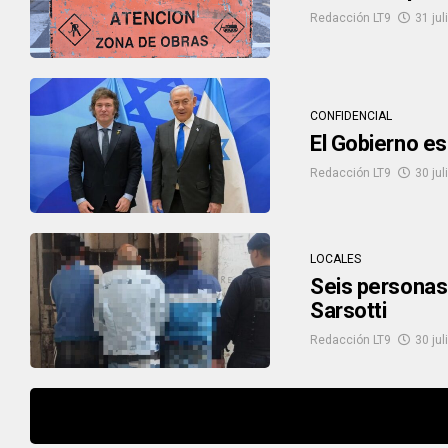
Redacción LT9
31 jul
CONFIDENCIAL
El Gobierno es
Redacción LT9
30 jul
LOCALES
Seis personas 
Sarsotti
Redacción LT9
30 jul