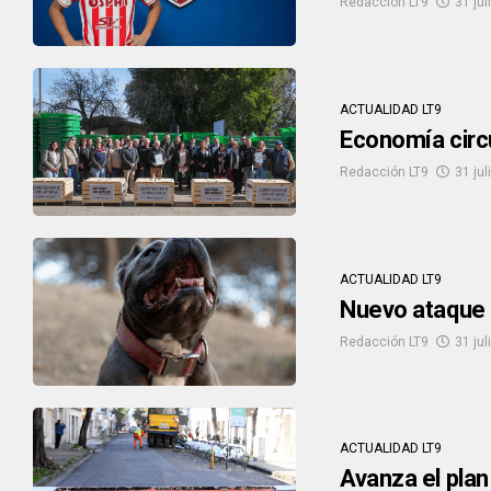
Redacción LT9
31 jul
ACTUALIDAD LT9
Economía circu
Redacción LT9
31 jul
ACTUALIDAD LT9
Nuevo ataque d
Redacción LT9
31 jul
ACTUALIDAD LT9
Avanza el plan