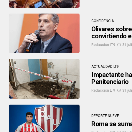
CONFIDENCIAL
Olivares sobre
convirtiendo e
Redacción LT9
31 jul
ACTUALIDAD LT9
Impactante hal
Penitenciario
Redacción LT9
31 jul
DEPORTE NUEVE
Roma se suma 