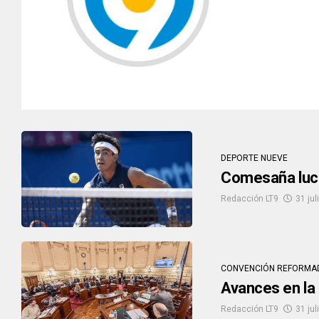
DEPORTE NUEVE
Comesaña luchó
Redacción LT9
31 jul
CONVENCIÓN REFORMA
Avances en la 
Redacción LT9
31 jul