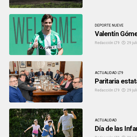
DEPORTE NUEVE
Valentín Góme
Redacción LT9
29 jul
ACTUALIDAD LT9
Paritaria esta
Redacción LT9
29 jul
ACTUALIDAD
Día de las Inf