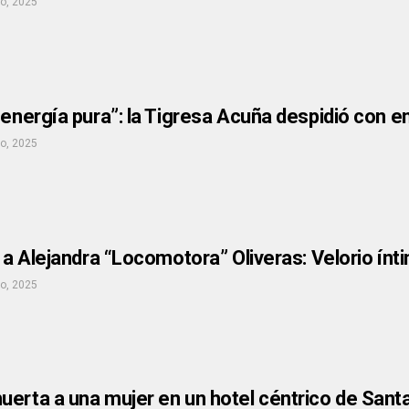
io, 2025
 energía pura”: la Tigresa Acuña despidió con em
io, 2025
s a Alejandra “Locomotora” Oliveras: Velorio ín
io, 2025
erta a una mujer en un hotel céntrico de Sant