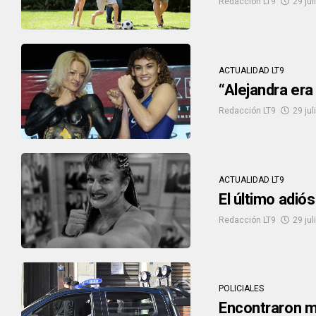
Redacción LT9
29 jul
ACTUALIDAD LT9
“Alejandra era
Redacción LT9
29 jul
ACTUALIDAD LT9
El último adió
Redacción LT9
29 jul
POLICIALES
Encontraron mu