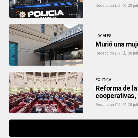
Redacción LT9
28 jul
LOCALES
Murió una muje
Redacción LT9
28 jul
POLÍTICA
Reforma de la
cooperativas,
Redacción LT9
28 jul