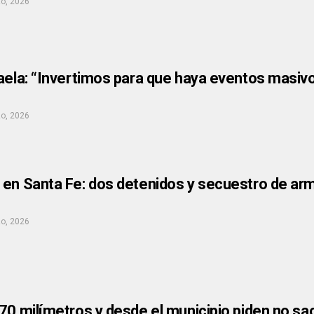
o, 2026
aela: “Invertimos para que haya eventos masivo
o, 2026
 en Santa Fe: dos detenidos y secuestro de arm
o, 2026
70 milímetros y desde el municipio piden no sac