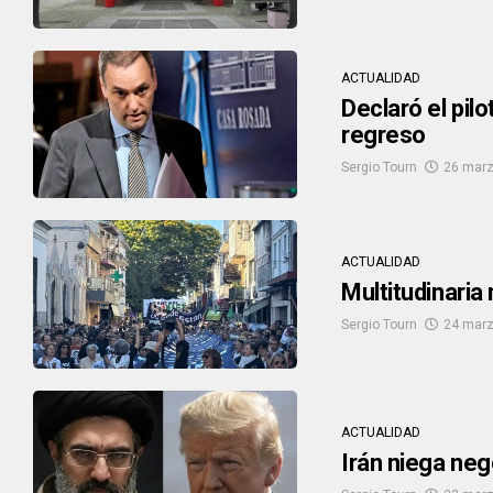
ACTUALIDAD
Declaró el pil
regreso
Sergio Tourn
26 marz
ACTUALIDAD
Multitudinaria
Sergio Tourn
24 marz
ACTUALIDAD
Irán niega neg