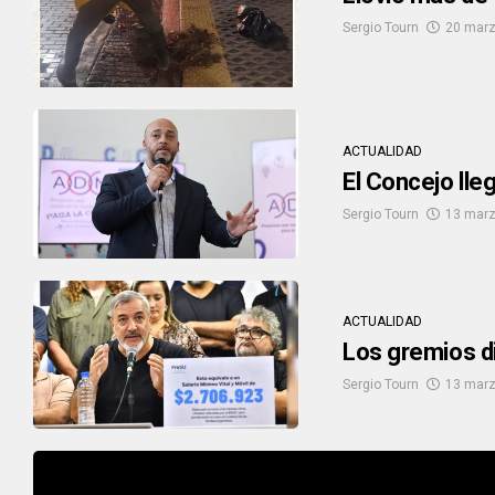
Sergio Tourn
20 marz
ACTUALIDAD
El Concejo lle
Sergio Tourn
13 marz
ACTUALIDAD
Los gremios di
Sergio Tourn
13 marz