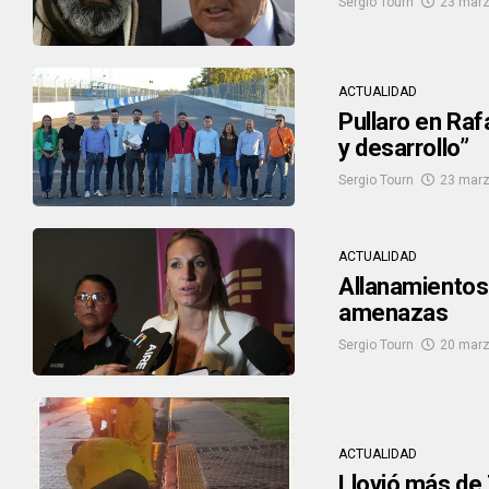
Sergio Tourn
23 marz
ACTUALIDAD
Pullaro en Raf
y desarrollo”
Sergio Tourn
23 marz
ACTUALIDAD
Allanamientos
amenazas
Sergio Tourn
20 marz
ACTUALIDAD
Llovió más de 