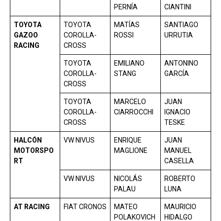
PERNÍA
CIANTINI
TOYOTA
TOYOTA
MATÍAS
SANTIAGO
GAZOO
COROLLA-
ROSSI
URRUTIA
RACING
CROSS
TOYOTA
EMILIANO
ANTONINO
COROLLA-
STANG
GARCÍA
CROSS
TOYOTA
MARCELO
JUAN
COROLLA-
CIARROCCHI
IGNACIO
CROSS
TESKE
HALCÓN
VW NIVUS
ENRIQUE
JUAN
MOTORSPO
MAGLIONE
MANUEL
RT
CASELLA
VW NIVUS
NICOLÁS
ROBERTO
PALAU
LUNA
AT RACING
FIAT CRONOS
MATEO
MAURICIO
POLAKOVICH
HIDALGO