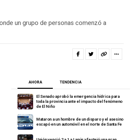
, donde un grupo de personas comenzó a
AHORA
TENDENCIA
El Senado aprobó la emergencia hídrica para
toda la provincia ante el impacto del fenómeno
de El Niño
Mataron a un hombre de un disparo y el asesino
escapó en un automóvil en el norte de Santa Fe
Unión venció 2 a 1 a Lanús y festejó una gran