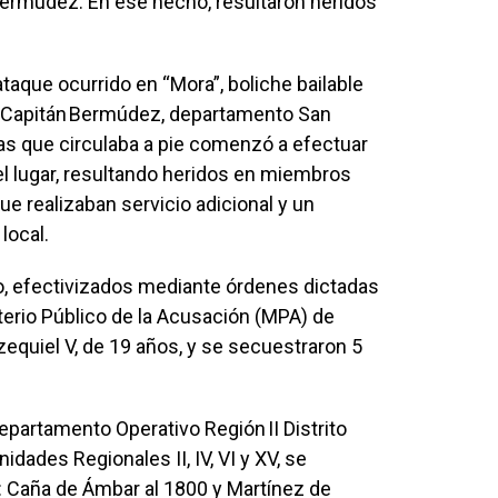
 Bermúdez. En ese hecho, resultaron heridos
 ataque ocurrido en “Mora”, boliche bailable
e Capitán Bermúdez, departamento San
as que circulaba a pie comenzó a efectuar
el lugar, resultando heridos en miembros
ue realizaban servicio adicional y un
local.
o, efectivizados mediante órdenes dictadas
sterio Público de la Acusación (MPA) de
zequiel V, de 19 años, y se secuestraron 5
epartamento Operativo Región II Distrito
idades Regionales II, IV, VI y XV, se
s: Caña de Ámbar al 1800 y Martínez de