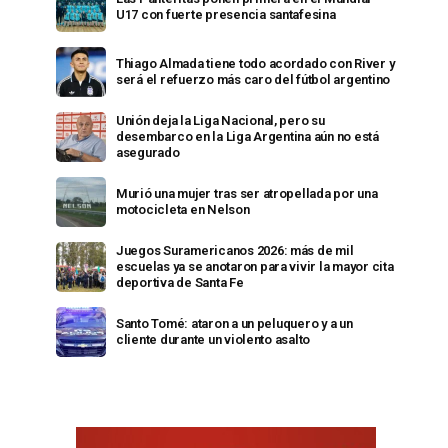
U17 con fuerte presencia santafesina
Thiago Almada tiene todo acordado con River y
será el refuerzo más caro del fútbol argentino
Unión deja la Liga Nacional, pero su
desembarco en la Liga Argentina aún no está
asegurado
Murió una mujer tras ser atropellada por una
motocicleta en Nelson
Juegos Suramericanos 2026: más de mil
escuelas ya se anotaron para vivir la mayor cita
deportiva de Santa Fe
Santo Tomé: ataron a un peluquero y a un
cliente durante un violento asalto