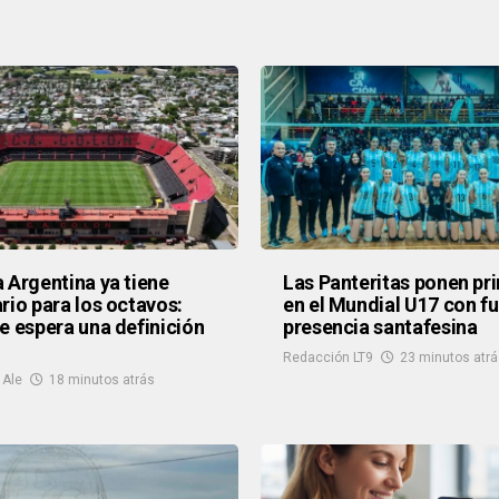
 Argentina ya tiene
Las Panteritas ponen pr
rio para los octavos:
en el Mundial U17 con fu
e espera una definición
presencia santafesina
Redacción LT9
23 minutos atr
Ale
18 minutos atrás