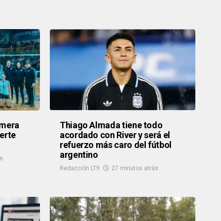
imera
Thiago Almada tiene todo
erte
acordado con River y será el
refuerzo más caro del fútbol
argentino
ás
Redacción LT9
27 minutos atrás