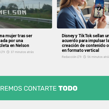
na mujer tras ser
Disney y TikTok sellan u
lada por una
acuerdo para impulsar l
leta en Nelson
creación de contenido of
en formato vertical
 LT9
37 minutos atrás
Redacción LT9
56 minutos atr