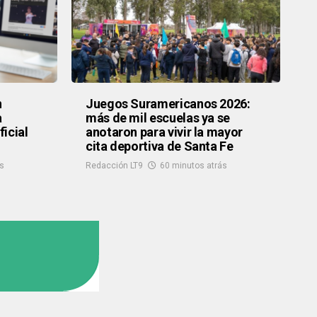
n
Juegos Suramericanos 2026:
a
más de mil escuelas ya se
icial
anotaron para vivir la mayor
cita deportiva de Santa Fe
ás
Redacción LT9
60 minutos atrás