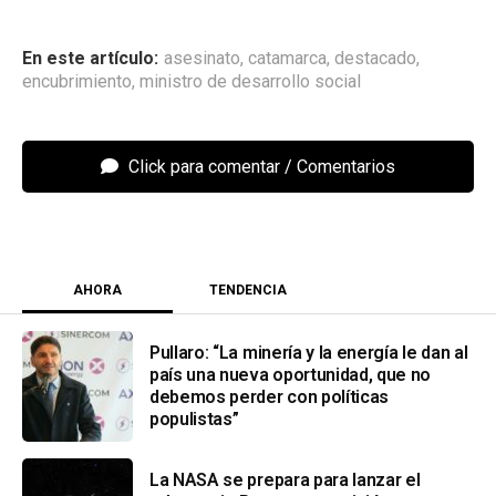
asesinato
,
catamarca
,
destacado
,
encubrimiento
,
ministro de desarrollo social
Click para comentar
AHORA
TENDENCIA
Pullaro: “La minería y la energía le dan al
país una nueva oportunidad, que no
debemos perder con políticas
populistas”
La NASA se prepara para lanzar el