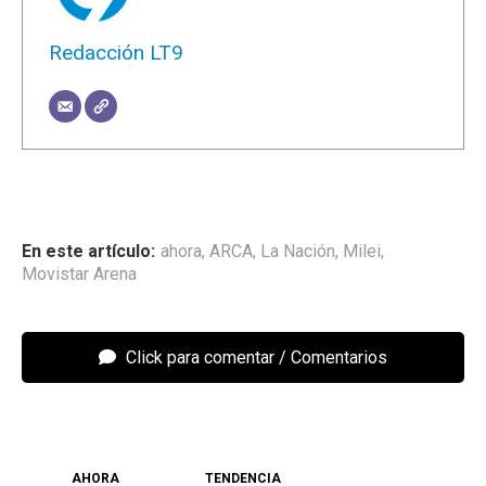
Redacción LT9
ahora
,
ARCA
,
La Nación
,
Milei
,
Movistar Arena
Click para comentar
AHORA
TENDENCIA